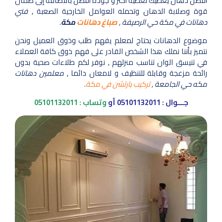
أفضل دهان يعطيك تغطية أكثر و جودة أفضل بالاضافة إلى ضمان
قوة وصلابة الدهان وتحمله العوامل الخارجية الصعبة ,
فني
دهانات في مكة حي الرصيفة ,
صباغ دهانات
مكة
.
موضوع الدهانات يحتاج لمعلم يفهم طلب وذوق العميل ونحن
نتميز بأننا نملك هذا الشخص القادر على فهم ذوق كافة العملاء
في تنيسق الوان تناسب منزلهم , نوفر لكم طلاءات صحية بدون
رائحة مزعجة وقابلة للتنظيف و لامعان دائما ,
معلمين دهانات
مكه حي الجامعة ,
تركيب بارتشن في مكة
.
جـــوال :
05101132011
أو
وتساب :
05101132011