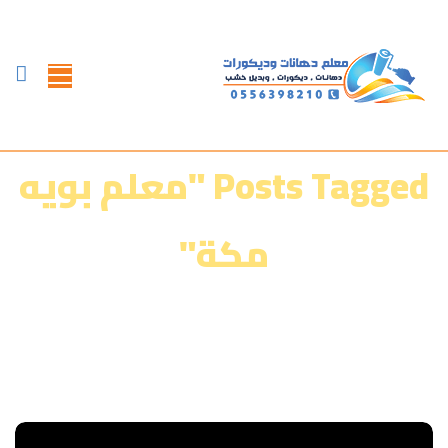
Posts Tagged "معلم بويه
مكة"
الرئيسية
»
معرض أعمالنا‎‎
»
معلم بويه مكة