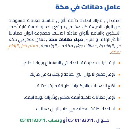
عامل دهانات في مكة
اضف الى منزلك اضاءة دائمة بألوان مناسبة دهانات مستوحاه
من الوان الطبيعة كل هذا في موقع واحد و بلمسة فنية أضف
السكون والتناغم بألوان هادئة اكتشف مجموعة الوان دهاناتنا
الأكثر الهاما و دفئ ,
صباغ دهانات مكة
,
دهان ممتاز في مكة
حي الراشدية , دهانات جوتن مكة حي الهنداوية ,
معلم بديل الرخام
بمكة
.
نوفر خيارات عديدة تساعدك في الاستمتاع بجوك الخاص.
توفير جميع الالوان التي تحتاجه وترغب به في منزلك.
نضع الدهانات والديكورات بطريقة فنية وجذابة.
توفير دهانات داخلية أنيقة تعكس وتأثيرات لونية انيقة.
نساعدك كافة العملاء في اختيار الوان دهانات.
جـــوال :
05101132011
أو
وتساب :
05101132011