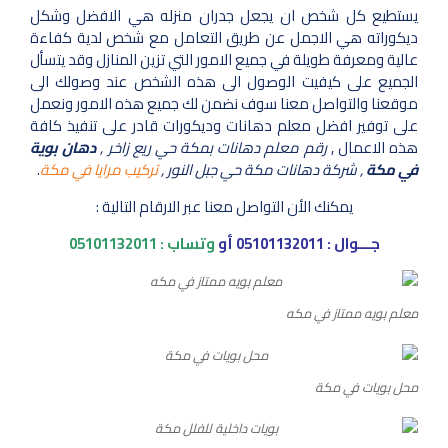
يستطيع كل شخص ان يجعل جدران منزله هي الافضل وشكل
ديكوراته هي الاجمل عن طريق التعامل مع شخص لدية كفاءة
عالية ومعرفة طويلة في جميع الامور التي تزين المنازل وقد يتسأل
الجميع على كيفيت الوصول الى هذه الشخص عند وصولك الى
موقعنا والتواصل معنا سوف نضمن لك جميع هذه الامور ونعمل
على توفير افضل معلم دهانات وديكورات قادر على تنفيذ كافة
هذه الاعمال ,
رقم معلم دهانات بمكة حي ريع زاخر ,
دهان بوية
في مكة
, شركة دهانات مكة حي جبل النور ,
تركيب مرايا في مكة
.
يمكنك الأن التواصل معنا عبر الارقام التالية :
جـــوال :
05101132011
أو
وتساب :
05101132011
معلم بويه ممتاز في مكه
محل بويات في مكة