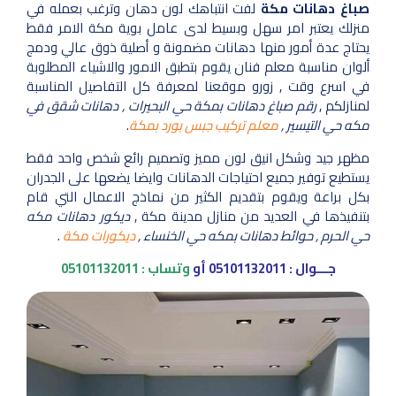
صباغ دهانات مكة
لفت انتباهك لون دهان وترغب بعمله في
منزلك يعتبر امر سهل وبسيط لدى عامل بوية مكة الامر فقط
يحتاج عدة أمور منها دهانات مضمونة و أصلية ذوق عالي ودمج
ألوان مناسبة معلم فنان يقوم بتطبق الامور والاشياء المطلوبة
في اسرع وقت , زورو موقعنا لمعرفة كل التفاصيل المناسبة
لمنازلكم ,
رقم صباغ دهانات بمكة حي البحيرات , دهانات شقق في
مكه حي التيسير ,
معلم تركيب جبس بورد بمكة
.
مظهر جيد وشكل انيق لون مميز وتصميم رائع شخص واحد فقط
يستطيع توفير جميع احتياجات الدهانات وايضا يضعها على الجدران
بكل براعة ويقوم بتقديم الكثير من نماذج الاعمال التي قام
بتنفيذها في العديد من منازل مدينة مكة ,
ديكور دهانات مكه
حي الحرم , حوائط دهانات بمكه حي الخنساء ,
ديكورات مكة
.
جـــوال :
05101132011
أو
وتساب :
05101132011