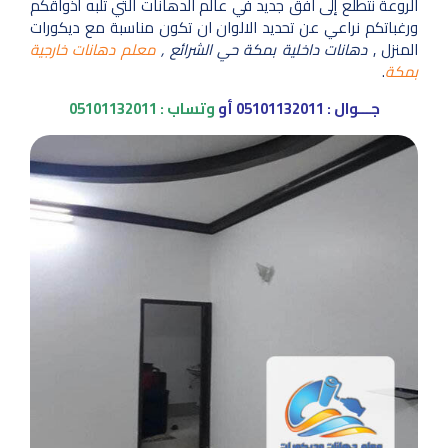
الروعة نتطلع إلى افق جديد في عالم الدهانات التي تلبه أذواقكم
ورغباتكم نراعي عن تحديد الالوان ان تكون مناسبة مع ديكورات
المنزل ,
دهانات داخلية بمكة حي الشرائع ,
معلم دهانات خارجية
بمكة
.
جـــوال :
05101132011
أو
وتساب :
05101132011