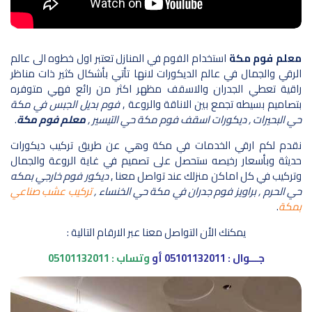
معلم فوم مكة
استخدام الفوم في المنازل تعتبر اول خطوه الى عالم
الرقي والجمال في عالم الديكورات لانها تأتي بأشكال كثير ذات مناظر
راقية تعطي الجدران والاسقف مظهر اكثر من رائع فهي متوفره
بتصاميم بسيطه تجمع بين الاناقة والروعة ,
فوم بديل الجبس في مكة
حي البحيرات , ديكورات اسقف فوم مكة حي التيسير ,
معلم فوم مكة
.
نقدم لكم ارقي الخدمات في مكة وهي عن طريق تركيب ديكورات
حديثة وبأسعار رخيصه ستحصل على تصميم في غاية الروعة والجمال
وتركيب في كل اماكن منزلك عند تواصل معنا ,
ديكور فوم خارجي بمكه
حي الحرم , براويز فوم جدران في مكة حي الخنساء ,
تركيب عشب صناعي
بمكة
.
يمكنك الأن التواصل معنا عبر الارقام التالية :
جـــوال :
05101132011
أو
وتساب :
05101132011