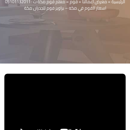
الرئيسية
»
معرض أعمالنا‎‎
»
فوم
»
معلم فوم مكة ت : 05101132011
اسعار الفوم في مكه – براويز فوم للجدران مكة