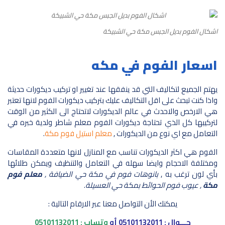
اشكال الفوم بديل الجبس مكة حي الشبيكة
اسعار الفوم في مكه
يهتم الجميع لتكاليف التي قد ينفقها عند تغيير او تركيب ديكورات حديثة
واذا كنت تبحث على اقل التكاليف عليك بتركيب ديكورات الفوم لانها تعتبر
هي الارخص والاحدث في عالم الديكورات لاتحتاج الى الكثير من الوقت
لتركيبها كل الذي تحتاجة ديكورات الفوم معلم شاطر ولدية خبره في
التعامل مع اي نوع من الديكورات ,
معلم استيل فوم مكة
.
الفوم هي اكثر الديكورات تناسب مع المنازل لانها متعددة المقاسات
ومختلفة الاحجام وايضا سهله في التعامل والتنظيف ويمكن طلائها
بأي لون ترغب به ,
بانوهات فوم في مكة حي الضيافة ,
معلم فوم
مكة
, عيوب فوم الحوائط بمكة حي العسيلة
.
يمكنك الأن التواصل معنا عبر الارقام التالية :
جـــوال :
05101132011
أو
وتساب :
05101132011