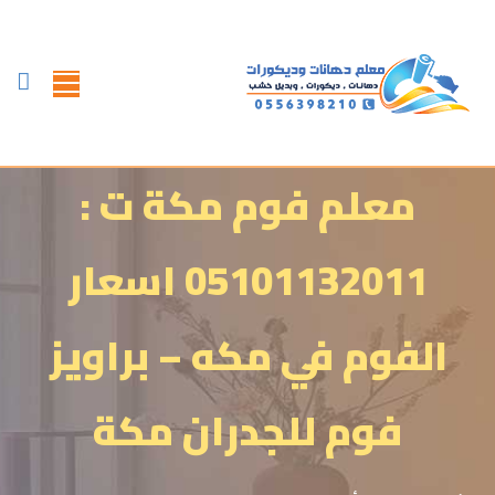
معلم فوم مكة ت :
05101132011 اسعار
الفوم في مكه – براويز
فوم للجدران مكة