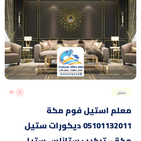
ستيل
97
معلم استيل فوم مكة
05101132011 ديكورات ستيل
مكة – تركيب ستانلس ستيل