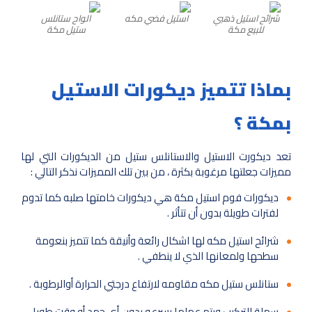
شرائح استيل ذهبي
استيل فضي مكه
الواح ستانلس
للبيع مكة
ستيل مكة
بماذا تتميز ديكورات الاستيل
بمكة ؟
تعد ديكورت الاستيل والاستانلس ستيل من الديكورات التي لها
مميزات جعلتها مرغوبة بكثرة ، من بين تلك المميزات نذكر التالي :
ديكورات فوم استيل مكة هي ديكورات خامتها صلبه كما تدوم
لفترات طويلة بدون أن تتأثر .
شرائح استيل مكه لها اشكال رائعة وأنيقة كما تتميز بنعومة
سطحها ولمعانها الذي لا ينطفي .
ستانلس ستيل مكه مقاومه لارتفاع درجتي الحرارة أوالرطوبة .
سهلة التركيب ويتم عملها بسرعه بدون أي جهد أو وقت طويل .