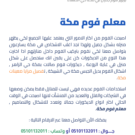
معلم فوم مكة
اصبحت الفوم من اكثر الامور التي يعتمد عليها الجميع لكي يظهر
منزله بشكل جميل ولهذا تجد اغلب الاشخاص في مكة يسارعون
بتواصل معنا لكي نقوم بتركيب الفوم داخل منازلهم اذا اخترت
هذا النوع من الديكورات كن على يقين انك ستحصل على شكل
منزل في غاية الروعة , ديكورات فوم صالات بمكة حي الزاهر ,
اشكال الفوم بديل الجبس مكة حي الشبيكة , ت
فصيل مرايا معينات
مكة
.
استخدامات الفوم عديده فهي ليست للمنازل فقط يمكن وضعها
في الشركات والفلل والعديد من المنشأت لانها اصبحت في الوقت
الحالي اكثر انواع الديكورات جمالا وتعدد للاشكال والتصاميم ,
معلم فوم مكة
.
يمكنك الأن التواصل معنا عبر الارقام التالية :
جـــوال :
05101132011
أو
وتساب :
05101132011