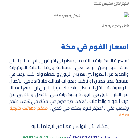
فوم بديل الجبس مكة
شغل فوم بمكة
اسعار الفوم في مكة
تسعيرت الديكورات تختلف من معلم الى اخر فهي يتم حسابها على
عدت امور ومن ابرزها هي المساحة وايضا خامات الديكورات
والعديد من الامور التي تتم بين الزبون والمعلم واذا كنت ترغب في
معرفة سعر معين او تركيب ديكورات لمنزلك فلا تتردد في الاتصال
بنا وسوف تجد اقل الاسعار , ونطمنك عزيزنا الزبون ان جميع اعمالنا
من الطراز الاول في الجودة وديكورات هي الافضل والاقوى من
حيث المواد والخامات ,
نعلات درج فوم في مكة حي شعب عامر
وشعب علي , اصباغ فوم بمكه حي كدي ,
معلم دهانات خارجية
بمكة
.
يمكنك الأن التواصل معنا عبر الارقام التالية :
جـــوال :
05101132011
أو
وتساب :
05101132011