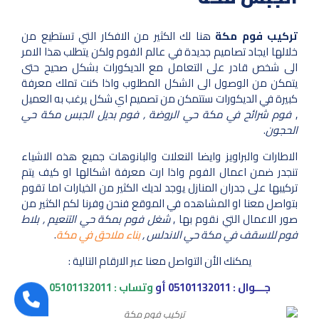
تركيب فوم مكة
هنا لك الكثير من الافكار التي تستطيع من
خلالها ايجاد تصاميم جديدة في عالم الفوم ولكن يتطلب هذا الامر
الى شخص قادر على التعامل مع الديكورات بشكل صحيح حتى
يتمكن من الوصول الى الشكل المطلوب واذا كنت تملك معرفة
كبيرة في الديكورات ستتمكن من تصميم اي شكل يرغب به العميل
,
فوم شرائح في مكة حي الروضة , فوم بديل الجبس مكة حي
الحجون
.
الاطارات والبراويز وايضا النعلات والبانوهات جميع هذه الاشياء
تنجدر ضمن اعمال الفوم واذا ارت معرفة اشكالها او كيف يتم
تركيبها على جدران المنازل يوجد لديك الكثير من الخيارات اما تقوم
بتواصل معنا او المشاهده في الموقع فنحن وفرنا لكم الكثير من
صور الاعمال التي نقوم بها ,
شغل فوم بمكة حي التنعيم , بلاط
فوم للاسقف في مكة حي الاندلس ,
بناء ملاحق في مكة
.
يمكنك الأن التواصل معنا عبر الارقام التالية :
جـــوال :
05101132011
أو
وتساب :
05101132011