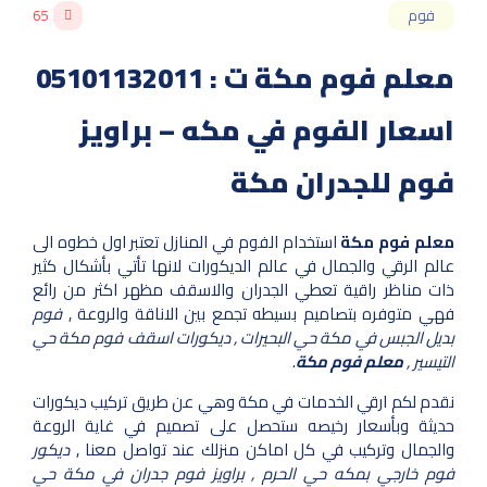
فوم
65
معلم فوم مكة ت : 05101132011
اسعار الفوم في مكه – براويز
فوم للجدران مكة
معلم فوم مكة
استخدام الفوم في المنازل تعتبر اول خطوه الى
عالم الرقي والجمال في عالم الديكورات لانها تأتي بأشكال كثير
ذات مناظر راقية تعطي الجدران والاسقف مظهر اكثر من رائع
فهي متوفره بتصاميم بسيطه تجمع بين الاناقة والروعة ,
فوم
بديل الجبس في مكة حي البحيرات , ديكورات اسقف فوم مكة حي
التيسير ,
معلم فوم مكة
.
نقدم لكم ارقي الخدمات في مكة وهي عن طريق تركيب ديكورات
حديثة وبأسعار رخيصه ستحصل على تصميم في غاية الروعة
والجمال وتركيب في كل اماكن منزلك عند تواصل معنا ,
ديكور
فوم خارجي بمكه حي الحرم , براويز فوم جدران في مكة حي