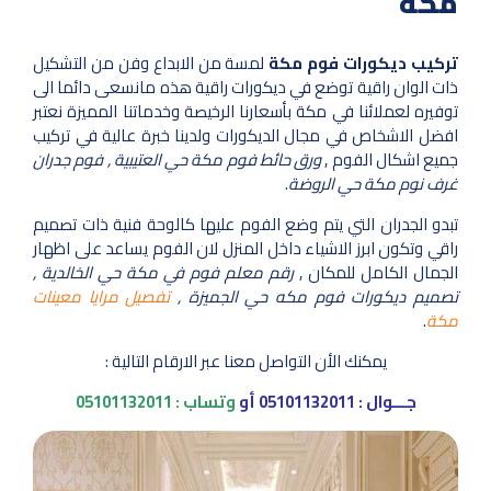
مكة
تركيب ديكورات فوم مكة
لمسة من الابداع وفن من التشكيل
ذات الوان راقية توضع في ديكورات راقية هذه مانسعى دائما الى
توفيره لعملائنا في مكة بأسعارنا الرخيصة وخدماتنا المميزة نعتبر
افضل الاشخاص في مجال الديكورات ولدينا خبرة عالية في تركيب
جميع اشكال الفوم ,
ورق حائط فوم مكة حي العتيبية , فوم جدران
غرف نوم مكة حي الروضة
.
تبدو الجدران التي يتم وضع الفوم عليها كالوحة فنية ذات تصميم
راقي وتكون ابرز الاشياء داخل المنزل لان الفوم يساعد على اظهار
الجمال الكامل للمكان ,
رقم معلم فوم في مكة حي الخالدية ,
تصميم ديكورات فوم مكه حي الجميزة ,
تفصيل مرايا معينات
مكة
.
يمكنك الأن التواصل معنا عبر الارقام التالية :
جـــوال :
05101132011
أو
وتساب :
05101132011