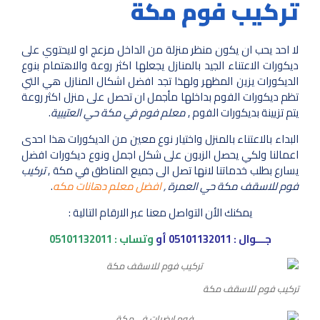
تركيب فوم مكة
لا احد يحب ان يكون منظر منزلة من الداخل مزعج او لايحتوي على
ديكورات الاعتناء الجيد بالمنازل يجعلها اكثر روعة والاهتمام بنوع
الديكورات يزين المظهر ولهذا تجد افضل اشكال المنازل هي التي
تظم ديكورات الفوم بداخلها مأجمل ان تحصل على منزل اكثر روعة
يتم تزيينة بديكورات الفوم ,
معلم فوم في مكة حي العتيبية
.
البداء بالاعتناء بالمنزل واختيار نوع معين من الديكورات هذا احدى
اعمالنا ولكي يحصل الزبون على شكل اجمل ونوع ديكورات افضل
يسارع بطلب خدماتنا لانها تصل الى جميع المناطق في مكة ,
تركيب
فوم للاسقف مكة حي العمرة ,
افضل معلم دهانات مكه
.
يمكنك الأن التواصل معنا عبر الارقام التالية :
جـــوال :
05101132011
أو
وتساب :
05101132011
تركيب فوم للاسقف مكة