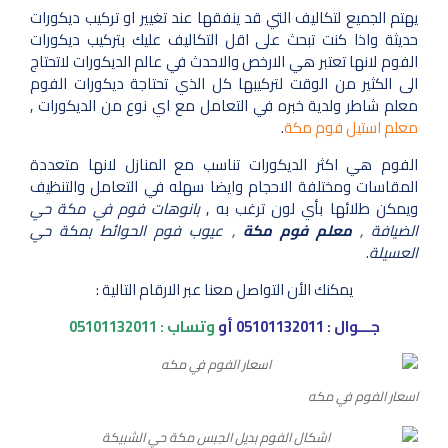
يهتم الجميع لتكاليف التي قد ينفقها عند تغيير او تركيب ديكورات
حديثة واذا كنت تبحث على اقل التكاليف عليك بتركيب ديكورات
الفوم لانها تعتبر هي الارخص والاحدث في عالم الديكورات لاتحتاج
الى الكثير من الوقت لتركيبها كل الذي تحتاجة ديكورات الفوم
معلم شاطر ولدية خبره في التعامل مع اي نوع من الديكورات ,
معلم استيل فوم مكة
.
الفوم هي اكثر الديكورات تناسب مع المنازل لانها متعددة
المقاسات ومختلفة الاحجام وايضا سهله في التعامل والتنظيف
ويمكن طلائها بأي لون ترغب به ,
بانوهات فوم في مكة حي
الضيافة ,
معلم فوم مكة
, عيوب فوم الحوائط بمكة حي
العسيلة
.
يمكنك الأن التواصل معنا عبر الارقام التالية :
جـــوال :
05101132011
أو
وتساب :
05101132011
اسعار الفوم في مكه