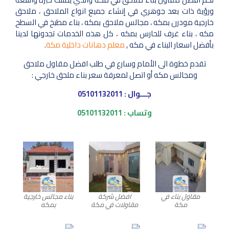
ورؤية ذات بعد جوهري في إنشاء جميع انواع الملاحق ، ملاحق
خارجية مودرن بمكه ، مجالس ملاحق بمكه ، بناء مطبخ في السطح
مكه ، بناء غرف للحارس بمكه ، كل هذه الخدمات تجدونها لدينا
بأفضل اسعار البناء في مكه ,
معلم دهانات داخلية مكة
.
تقدم خطوة الى الأمام وسارع في طلب افضل مقاول ملاحق
ومجالس مكه أو اتصل لمعرفة سعر بناء ملحق خارجي :
جـــوال :
05101132011
وتساب :
05101132011
مقاول بناء في
افضل شركة
بناء مجالس خارجية
مكة
مقاولات في مكة
بمكه