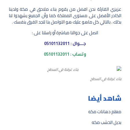
عزيزي القارئة نحن افضل من يقوم بناء ملاحق في مكة ولدينا
الكادر الأفضل على مستوى المملكة كما وأن الجميع يشهدوا لنا
بذلك ، بالتالي كل ماهو عليك هو التواصل بنا لتجد الفرق بنفسك .
اتصل على جوالنا مباشرة أو راسلنا على :
جـــوال : 05101132011
وتساب : 05101132011
بناء غرفة في السطح
شاهد أيضا
معلم دهانات مكه
بديل الخشب مكه