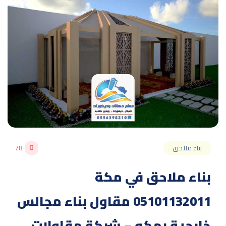
بناء ملاحق
78
بناء ملاحق في مكة
05101132011 مقاول بناء مجالس
خارجية بمكه – شركة مقاولات