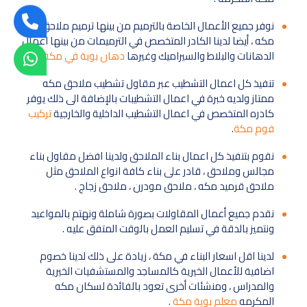
نوفر جميع الأعمال الخاصة بالترميم من بينها ترميم ملاحق
مكه ، أيضا لدينا الكادر المتخصص في الترميمات من بينها اعمال
الدهانات والبلاط والسيراميك وغيرها
دهان بوية في مكة
.
تنفيذ كل اعمال التشطيب عبر مقاول تشطيب ملاحق مكه
ممتاز ولديه خبرة في اعمال التشطيبات بالإضافة الى ذلك يوفر
كادره المتخصص في اعمال التشطيب الداخلية والخارجية
تركيب
فوم مكة
.
نقوم بتنفيذ كل اعمال بناء الملاحق ولدينا افضل مقاول بناء
مجالس وملاحق ، قادر على بناء كافة انواع الملاحق مثل
ملاحق قرميد مكه ، ملاحق مودرن ، ملاحق زجاج .
نقدم جميع أعمال المقاولات بصورة شاملة ونهتم بالمواعيد
ونتميز بالدقة في تسليم العمل بالوقت المتفق عليه .
لدينا اقل اسعار البناء في مكة ، زيادة على ذلك لدينا خصوم
اضافية للأعمال الخيرية كالمساجد والمستشفيات الخيرية
والمدراس ، ومنشئات أخرى تعود بالفائدة لسكان مكه
المكرمه
معلم بوية مكة
.