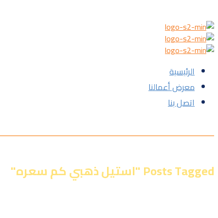
الرئيسية‎
معرض أعمالنا‎‎‎
اتصل بنا‎
Posts Tagged "استيل ذهبي كم سعره"
الرئيسية
»
معرض أعمالنا‎‎
»
استيل ذهبي كم سعره