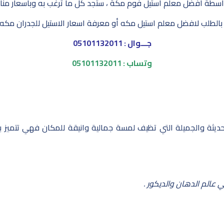
واسطة افضل معلم استيل فوم مكة ، ستجد كل ما ترغب به وبأسعار مناس
بالطلب لافضل معلم استيل مكه أو معرفة اسعار الاستيل للجدران مكه ع
جـــوال : 05101132011
وتساب : 05101132011
ديثة والجميلة التي تظيف لمسة جمالية وانيقة للمكان فهي تتميز با
 عالم الدهان والديكور .