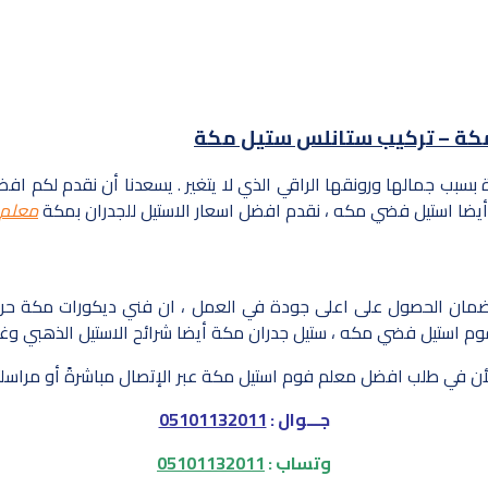
ة بسبب جمالها ورونقها الراقي الذي لا يتغير . يسعدنا أن نقدم لك
أيضا استيل فضي مكه ، نقدم افضل اسعار الاستيل للجدران بمكة
معلم 
لضمان الحصول على اعلى جودة في العمل ، ان فني ديكورات مكة حري
م استيل فضي مكه ، ستيل جدران مكة أيضا شرائح الاستيل الذهبي وغيره
أن في طلب افضل معلم فوم استيل مكة عبر الإتصال مباشرةً أو مراسلتنا
جـــوال :
05101132011
وتساب :
05101132011