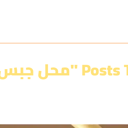
"محل جبس مكة"
الرئيسية
»
معرض أعمالنا‎‎
»
محل جبس مكة