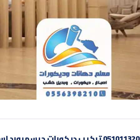
معلم جبس بورد مكة جوال:05101132011 تركيب ديك