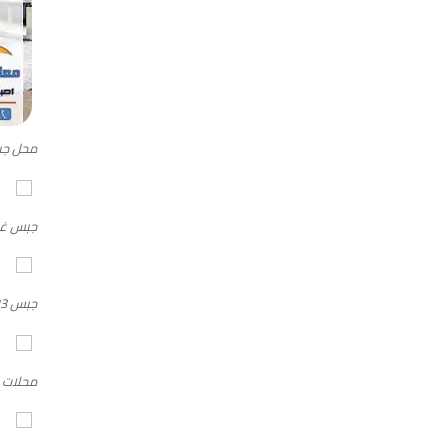
محل ج
جبس غ
جبس 2023 بمكة
محلات 