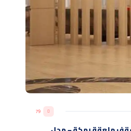
79
ورات جبسمبورد اسقف ملعقة بمكة – محل