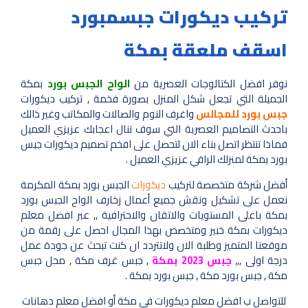
تركيب ديكورات جبسمبورد
اسقف ملعقة بمكة
نوفر افضل الكتالوجات العصرية من
الواح الجبس بورد
بمكة
الجميلة التي تجعل شكل المنزل بصورة فخمة , تركيب ديكورات
جبس بورد للمجالس
واغرف النوم والصالات والمكاتب وغير ذالك
باحدث التصاميم العصرية التي سوف تنال اعجابك عزيزي العميل
فماذا تنتظر اتصل بناء الان لتحصل على افخم تصميم ديكورات جبس
بورد بمكة لمنزلك الراقي عزيزي العميل .
أفضل شركة متخصصة لتركيب
ديكورات
الجبس بورد بمكة المكرمة
نعمل على تشكيل ونقش جميع أعمال زخارف الواح الجبس بورد
بمكة باعلى المستويات والاتقان والاحترافية ,, عبر افضل معلم
ديكورات بمكة خبير ومتخصص بهذا المجال احصل على رقمة من
موقعنا المتميز وطلبة الان ولاتتردد ان كنت تبحث عن جودة عمل
درجة اولى ,,,
جبس 2023 بمكة
, جبس غرف مكة , محل جبس
مكة , جبس بورد مكة , جبس بورد بمكة .
للتواصل ب افضل معلم ديكورات في مكة أو افضل معلم دهانات