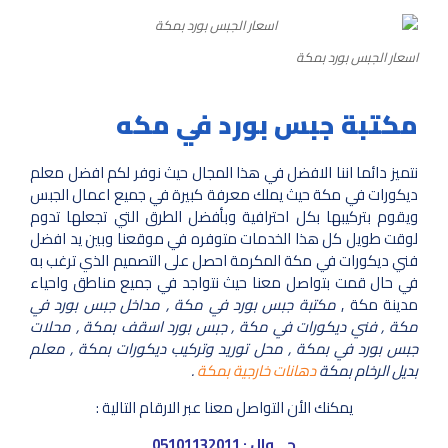
اسعار الجبس بورد بمكة
مكتبة جبس بورد في مكه
نتميز دائما اننا الافضل في هذا المجال حيث نوفر لكم افضل معلم
ديكورات في مكة حيث يملك معرفة كبيرة في جميع اعمال الجبس
ويقوم بتركيبها بكل احترافية وبأفضل الطرق التي تجعلها تدوم
لوقت طويل كل هذا الخدمات متوفره في موقعنا وبين يد افضل
فني ديكورات في مكة المكرمة احصل على التصميم الذي ترغب به
في حال قمت بتواصل معنا حيث نتواجد في جميع مناطق واحياء
مدينة مكة ,
مكتبة جبس بورد في مكة , مداخل جبس بورد في
مكة , فني ديكورات في مكة , جبس بورد اسقف بمكة , محلات
جبس بورد في بمكة , محل توريد وتركيب ديكورات بمكة , معلم
بديل الرخام بمكة
دهانات خارجية بمكة
.
يمكنك الأن التواصل معنا عبر الارقام التالية :
جـــوال : 05101132011