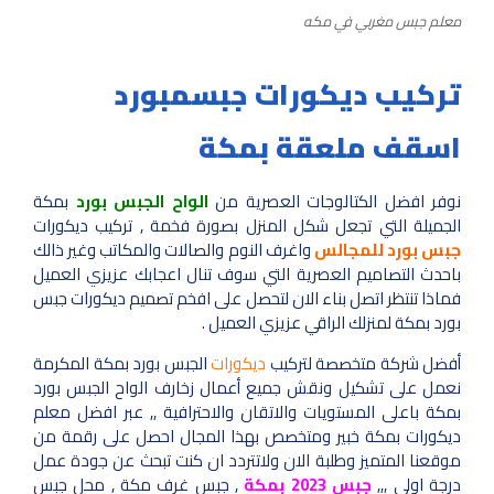
معلم جبس مغربي في مكه
تركيب ديكورات جبسمبورد
اسقف ملعقة بمكة
نوفر افضل الكتالوجات العصرية من
الواح الجبس بورد
بمكة
الجميلة التي تجعل شكل المنزل بصورة فخمة , تركيب ديكورات
جبس بورد للمجالس
واغرف النوم والصالات والمكاتب وغير ذالك
باحدث التصاميم العصرية التي سوف تنال اعجابك عزيزي العميل
فماذا تنتظر اتصل بناء الان لتحصل على افخم تصميم ديكورات جبس
بورد بمكة لمنزلك الراقي عزيزي العميل .
أفضل شركة متخصصة لتركيب
ديكورات
الجبس بورد بمكة المكرمة
نعمل على تشكيل ونقش جميع أعمال زخارف الواح الجبس بورد
بمكة باعلى المستويات والاتقان والاحترافية ,, عبر افضل معلم
ديكورات بمكة خبير ومتخصص بهذا المجال احصل على رقمة من
موقعنا المتميز وطلبة الان ولاتتردد ان كنت تبحث عن جودة عمل
درجة اولى ,,,
جبس 2023 بمكة
, جبس غرف مكة , محل جبس