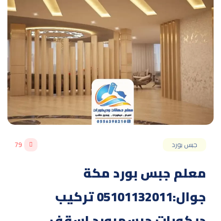
جبس بورد
79
معلم جبس بورد مكة
جوال:05101132011 تركيب
ديكورات جبسمبورد اسقف